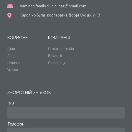
flamingo.family.club.bugaz@gmail.com
Кароліно Бугаз, кооператив Добрі Сусіди, уч.9
КОРИСНЕ
КОМПАНІЯ
Ціни
Оплата онлайн
Акції
Вакансії
Новини
Співпраця
Умови
ЗВОРОТНІЙ ЗВ'ЯЗОК
Ім'я
Телефон