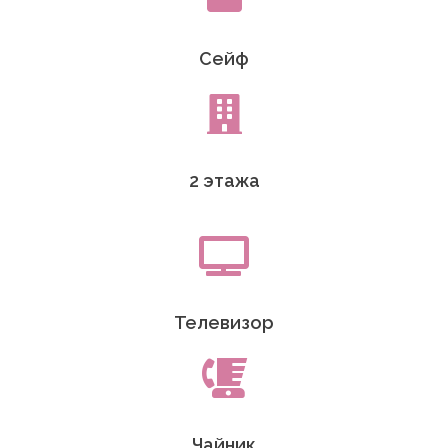
Сейф
2 этажа
Телевизор
Чайник