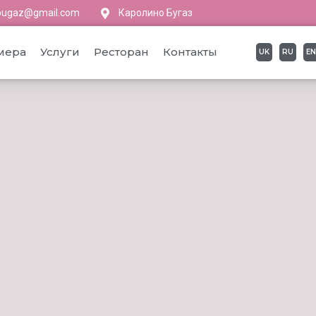
b.bugaz@gmail.com
Каролино Бугаз
мера
Услуги
Ресторан
Контакты
UK
RU
EN