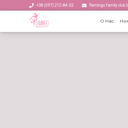
+38 (097) 212-84-02
flamingo.family.clu
О Нас
Но